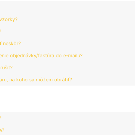
 vzorky?
?
ť neskôr?
enie objednávky/faktúra do e-mailu?
ušiť?
aru, na koho sa môžem obrátiť?
?
e?