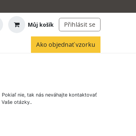
Přihlásit se
Můj košík
Ako objednať vzorku
 Pokiaľ nie, tak nás neváhajte kontaktovať
 Vaše otázky..