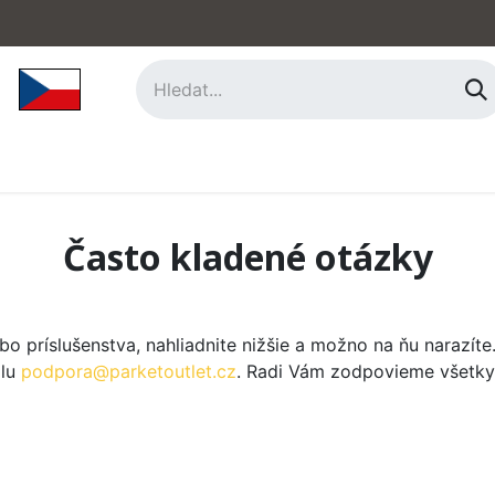
hy
Príslušenstvo
O nás
Kontakt
Často kladené otázky
 príslušenstva, nahliadnite nižšie a možno na ňu narazíte.
ilu
podpora@parketoutlet.cz
. Radi Vám zodpovieme všetky