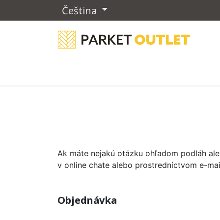
Čeština
Drevené podlahy
Vinylové podla
Ak máte nejakú otázku ohľadom podláh alebo
v online chate alebo prostredníctvom e-ma
Objednávka