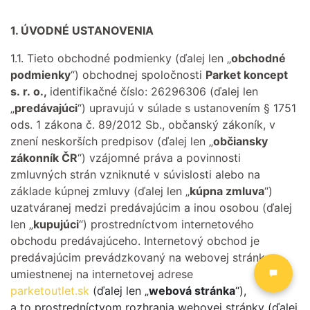
1. ÚVODNÉ USTANOVENIA
1.1. Tieto obchodné podmienky (ďalej len „
obchodné
podmienky
“) obchodnej spoločnosti
Parket koncept
s. r. o.,
identifikačné číslo: 26296306 (ďalej len
„
predávajúci
“) upravujú v súlade s ustanovením § 1751
ods. 1 zákona č. 89/2012 Sb., občanský zákoník, v
znení neskorších predpisov (ďalej len „
občiansky
zákonník ČR
“) vzájomné práva a povinnosti
zmluvných strán vzniknuté v súvislosti alebo na
základe kúpnej zmluvy (ďalej len „
kúpna zmluva
“)
uzatváranej medzi predávajúcim a inou osobou (ďalej
len „
kupujúci
“) prostredníctvom internetového
obchodu predávajúceho. Internetový obchod je
predávajúcim prevádzkovaný na webovej stránke
umiestnenej na internetovej adrese
parketoutlet.sk
(ďalej len „
webová stránka
“),
a to prostredníctvom rozhrania webovej stránky (ďalej