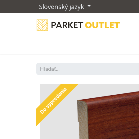
Slovenský jazyk
Drevené podlahy
Vinylové podla
Do vypredania