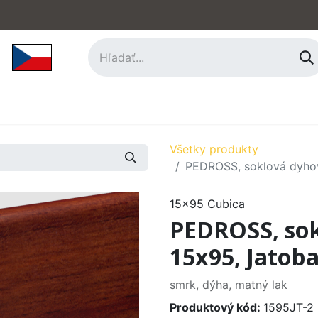
hy
Príslušenstvo
O nás
Kontakt
Všetky produkty
PEDROSS, soklová dyhova
15x95 Cubica
PEDROSS, sok
15x95, Jatob
smrk, dýha, matný lak
Produktový kód:
1595JT-2