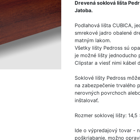
Drevená soklová lišta Pe
Jatoba.
Podlahová lišta CUBICA, j
smrekové jadro obalené dre
matným lakom.
Všetky lišty Pedross sú op
je možné lišty jednoducho 
Clipstar a viesť nimi kábel
Soklové lišty Pedross môžet
na zabezpečenie trvalého pr
nerovných povrchoch alebo
inštalovať.
Rozmer soklovej lišty: 14,
Ide o výpredajový tovar - 
poškriabanie, možno opravi