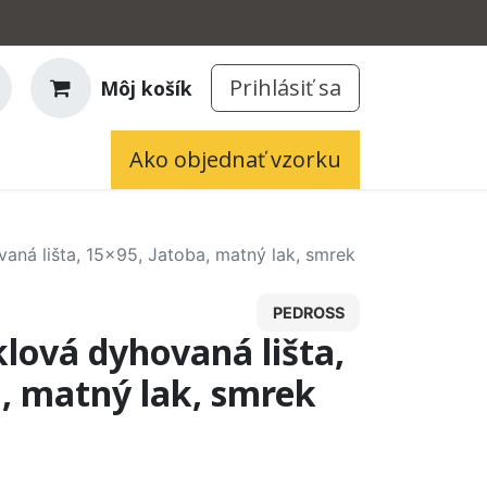
Prihlásiť sa
Môj košík
Ako objednať vzorku
ná lišta, 15x95, Jatoba, matný lak, smrek
PEDROSS
lová dyhovaná lišta,
a, matný lak, smrek