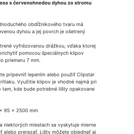
dross s červenohnedou dyhou zo stromu
ednoduchého obdĺžnikového tvaru má
venou dyhou a jej povrch je ošetrený
atrené vyfrézovanou drážkou, vďaka ktorej
prichytiť pomocou špeciálnych klipov
 do priemeru 7 mm.
e pripevniť lepením alebo použiť Clipstar
ítlaku. Využitie klipov je vhodné najmä pri
 tam, kde bude potrebné lišty opakovane
5 x 95 x 2500 mm
na niektorých miestach sa vyskytuje mierne
ť alebo prerezať. Lišty môžete objednať aj