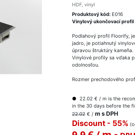
HDF, vinyl
Produktový kód:
E016
Vinylový ukončovací profi
Podlahový profil Floorify,
jadro, je potiahnutý vinylo
úpravou štruktúry kameňa.
Vinylové profily sa vďaka
odolnosťou.
Rozmer prechodového profi
●
22.02
€
/ m
is the reco
in the 30 days before the fi
m s DPH
22.02
€
/
Discount
- 55
%
(
9,9 €
/
m