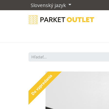
Slovenský jazyk
Drevené podlahy
Vinylové podla
Do vypredania