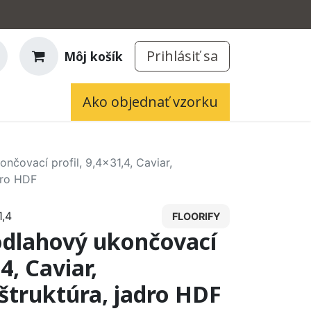
Prihlásiť sa
Môj košík
Ako objednať vzorku
čovací profil, 9,4x31,4, Caviar,
dro HDF
,4
FLOORIFY
dlahový ukončovací
,4, Caviar,
štruktúra, jadro HDF