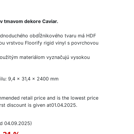
l v tmavom dekore Caviar.
 jednoduchého obdĺžnikového tvaru má HDF
vou vrstvou Floorify rigid vinyl s povrchovou
 použitým materiálom vyznačujú vysokou
lu: 9,4 x 31,4 x 2400 mm
mmended retail price and is the lowest price
rst discount is given at
01.04.2025
.
od
04.09.2025
)