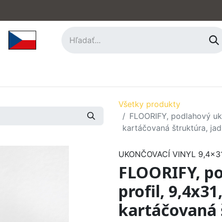
hy
Príslušenstvo
O nás
Kontakt
Všetky produkty
FLOORIFY, podlahový ukon
kartáčovaná štruktúra, ja
UKONČOVACÍ VINYL 9,4x31
FLOORIFY, po
profil, 9,4x31
kartáčovaná 