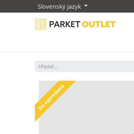
Slovenský jazyk
Drevené podlahy
Vinylové podla
Do vypredania