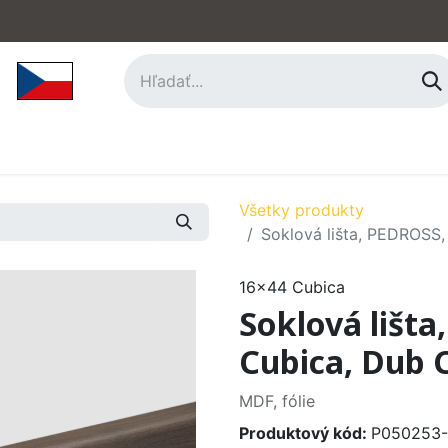
hy
Príslušenstvo
O nás
Kontakt
Všetky produkty
Soklová lišta, PEDROSS,
16x44 Cubica
Soklová lišt
Cubica, Dub 
MDF, fólie
Produktový kód:
P050253-