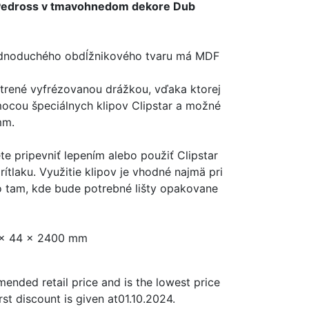
 Pedross v tmavohnedom dekore Dub
jednoduchého obdĺžnikového tvaru má MDF
atrené vyfrézovanou drážkou, vďaka ktorej
omocou špeciálnych klipov Clipstar a možné
mm.
e pripevniť lepením alebo použiť Clipstar
ítlaku. Využitie klipov je vhodné najmä pri
 tam, kde bude potrebné lišty opakovane
2 x 44 x 2400 mm
ended retail price and is the lowest price
rst discount is given at
01.10.2024
.