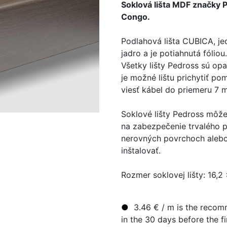
Soklová lišta MDF značky
Congo.
Podlahová lišta CUBICA, 
jadro a je potiahnutá fóliou.
Všetky lišty Pedross sú op
je možné lištu prichytiť p
viesť kábel do priemeru 7 
Soklové lišty Pedross môžet
na zabezpečenie trvalého pr
nerovných povrchoch alebo
inštalovať.
Rozmer soklovej lišty: 16,
●
3.46
€
/ m
is the recomm
in the 30 days before the fi