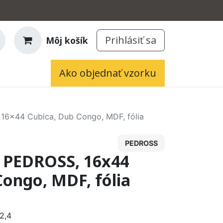
Prihlásiť sa
Môj košík
Ako objednať vzorku
 16x44 Cubica, Dub Congo, MDF, fólia
PEDROSS
a, PEDROSS, 16x44
Congo, MDF, fólia
2,4