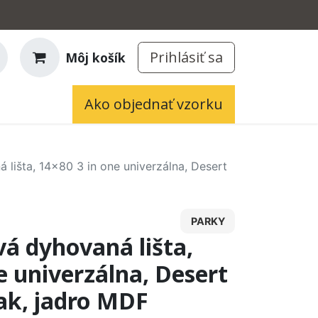
Prihlásiť sa
Môj košík
Ako objednať vzorku
 lišta, 14x80 3 in one univerzálna, Desert
PARKY
á dyhovaná lišta,
e univerzálna, Desert
ak, jadro MDF