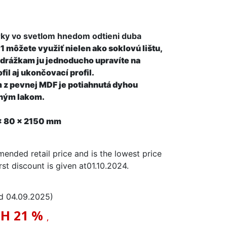
arky vo svetlom hnedom odtieni duba
1 môžete využiť nielen ako soklovú lištu,
drážkam ju jednoducho upravíte na
il aj ukončovací profil.
m z pevnej MDF je potiahnutá dyhou
ným lakom.
 x 80 x 2150 mm
ended retail price and is the lowest price
rst discount is given at
01.10.2024
.
od
04.09.2025
)
PH
21 %
,