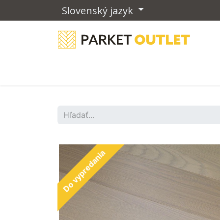
Slovenský jazyk
Drevené podlahy
Vinylové podla
Do vypredania