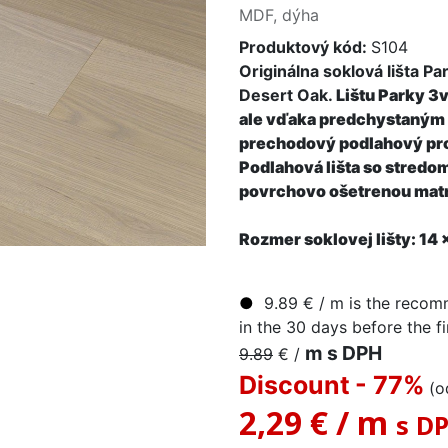
MDF, dýha
Produktový kód:
S104
Originálna soklová lišta P
Desert Oak.
Lištu Parky 3v
ale vďaka predchystaným 
prechodový podlahový prof
Podlahová lišta so stredo
povrchovo ošetrenou mat
Rozmer soklovej lišty: 14
●
9.89
€
/ m
is the recomm
in the 30 days before the fi
m s DPH
9.89
€
/
Discount
- 77
%
(
2,29 €
/
m
s D