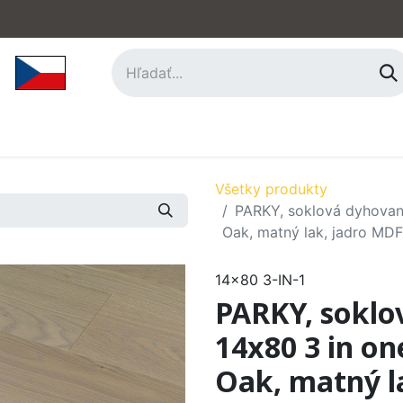
hy
Príslušenstvo
O nás
Kontakt
Všetky produkty
PARKY, soklová dyhovaná
Oak, matný lak, jadro MDF
14x80 3-IN-1
PARKY, soklov
14x80 3 in on
Oak, matný l