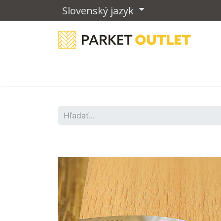
Slovenský jazyk
Drevené podlahy
Vinylové podla