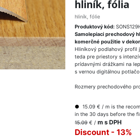
hliník, fólia
hliník, fólie
Produktový kód:
SONS129
Samolepiaci prechodový hl
komerčné použitie v dekor
Hliníkový podlahový profil j
teda pre priestory s intenzí
prídavnými drážkami na lepe
s vernou digitálnou potlač
Rozmery prechodového pro
●
15.09
€
/ m
is the recom
in the 30 days before the fi
m s DPH
15.09
€
/
Discount
- 13
%