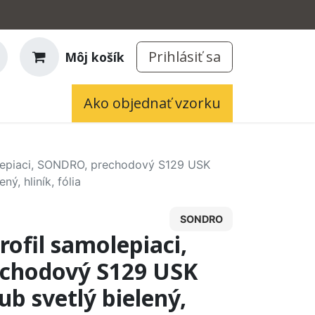
Prihlásiť sa
Môj košík
Ako objednať vzorku
lepiaci, SONDRO, prechodový S129 USK
ný, hliník, fólia
SONDRO
ofil samolepiaci,
chodový S129 USK
b svetlý bielený,