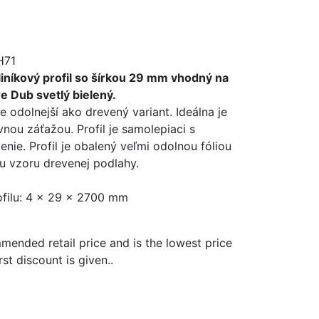
H71
iníkový profil so šírkou 29 mm vhodný na
e Dub svetlý bielený.
e odolnejší ako drevený variant. Ideálna je
vnou záťažou. Profil je samolepiaci s
nie. Profil je obalený veľmi odolnou fóliou
ou vzoru drevenej podlahy.
filu: 4 x 29 x 2700 mm
mended retail price and is the lowest price
rst discount is given.
.