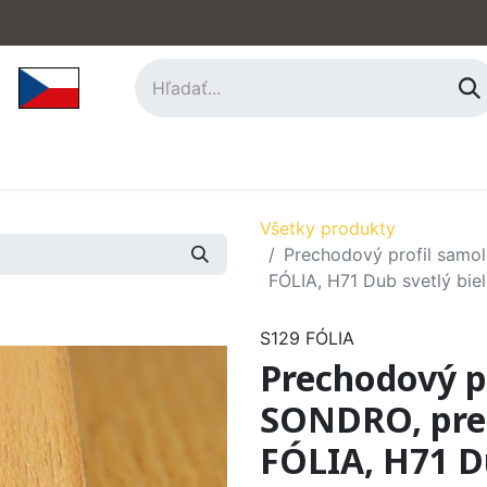
hy
Príslušenstvo
O nás
Kontakt
Všetky produkty
Prechodový profil samo
FÓLIA, H71 Dub svetlý biele
S129 FÓLIA
Prechodový pr
SONDRO, pre
FÓLIA, H71 Du