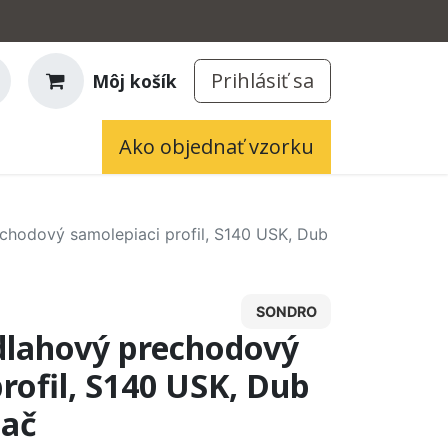
Prihlásiť sa
Môj košík
Ako objednať vzorku
hodový samolepiaci profil, S140 USK, Dub
SONDRO
lahový prechodový
rofil, S140 USK, Dub
lač