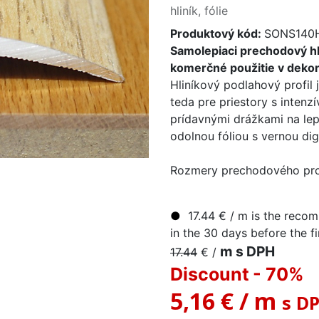
hliník, fólie
Produktový kód:
SONS140
Samolepiaci prechodový hl
komerčné použitie v dekor
Hliníkový podlahový profil j
teda pre priestory s intenzí
prídavnými drážkami na lep
odolnou fóliou s vernou di
Rozmery prechodového pro
●
17.44
€
/ m
is the recom
in the 30 days before the fi
m s DPH
17.44
€
/
Discount
- 70
%
5,16 €
/
m
s D