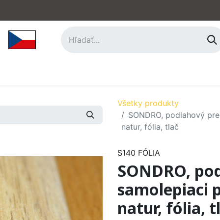
hy
Príslušenstvo
O nás
Kontakt
Všetky produkty
SONDRO, podlahový prec
natur, fólia, tlač
S140 FÓLIA
SONDRO, pod
samolepiaci p
natur, fólia, t