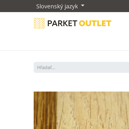
Slovenský jazyk
Drevené podlahy
Vinylové podla