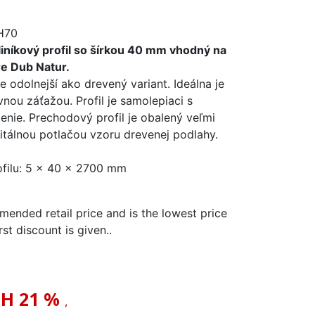
H70
iníkový profil so šírkou 40 mm vhodný na
e Dub Natur.
e odolnejší ako drevený variant. Ideálna je
vnou záťažou. Profil je samolepiaci s
enie. Prechodový profil je obalený veľmi
gitálnou potlačou vzoru drevenej podlahy.
filu: 5 x 40 x 2700 mm
mended retail price and is the lowest price
rst discount is given.
.
PH
21 %
,