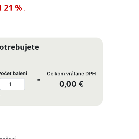
H
21 %
,
otrebujete
Počet balení
Celkom vrátane DPH
=
0,00
€
²
peňazí