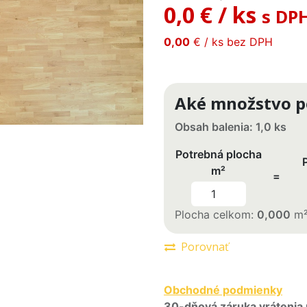
0,0 €
/
ks
s DP
0,00
€
/
ks
bez DPH
Aké množstvo p
Obsah balenia:
1,0
ks
Potrebná plocha
m²
=
Plocha celkom:
0,000
m
Porovnať
Obchodné podmienky
30-dňová záruka vrátenia 