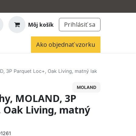
Prihlásiť sa
Môj košík
Ako objednať vzorku
, 3P Parquet Loc+, Oak Living, matný lak
MOLAND
ahy, MOLAND, 3P
, Oak Living, matný
1261