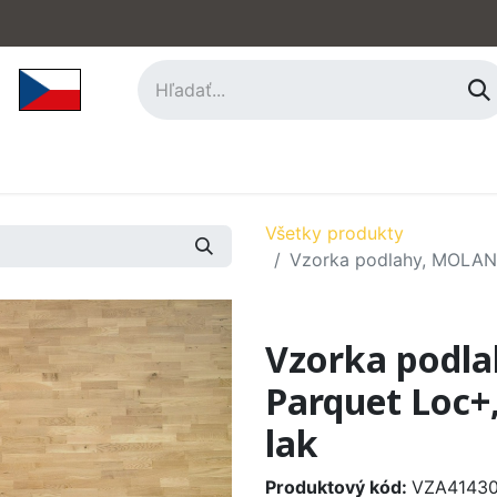
hy
Príslušenstvo
O nás
Kontakt
Všetky produkty
Vzorka podlahy, MOLAND
Vzorka podl
Parquet Loc+
lak
Produktový kód:
VZA41430