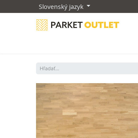
Slovenský jazyk
Drevené podlahy
Vinylové podla